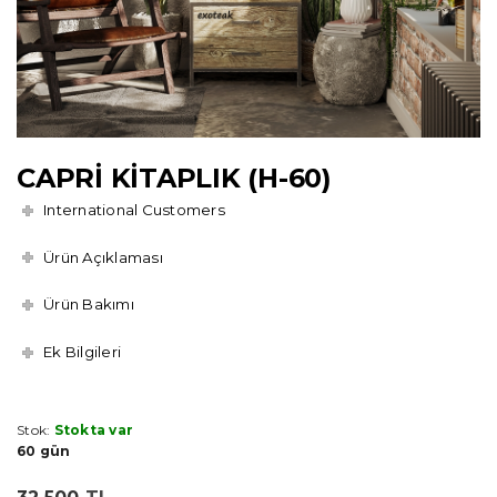
a
t
i
o
CAPRI KITAPLIK (H-60)
n
International Customers
Ürün Açıklaması
Ürün Bakımı
Ek Bilgileri
Stok:
Stokta var
60 gün