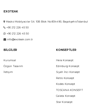
EXOTEAK
Masko Mobilyacılar Sit. 10B Blok No:834490, Başakşehir/İstanbul
+90 212 226 45 50
+90 212 226 45 50
info@exoteak.com.tr
BILGILER
KONSEPTLER
Kurumsal
Hera Konsept
Özgün Tasarım
Edinburg Konsept
İletişim
Siyah İnci Konsept
Retro Konsept
Kodes Konsept
TOSCANA KONSEPT
Galata Konsept
Star Konsept