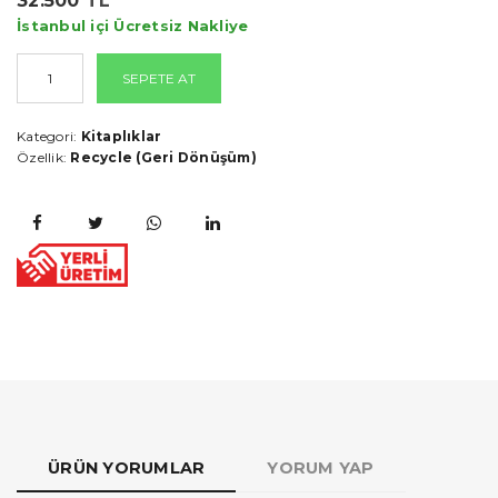
32.500
TL
İstanbul içi Ücretsiz Nakliye
SEPETE AT
Kategori:
Kitaplıklar
Özellik:
Recycle (Geri Dönüşüm)
ÜRÜN YORUMLAR
YORUM YAP